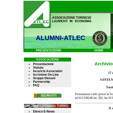
ASSOCIAZIONE TORINESE
LAUREATI IN ECONOMIA
ALUMNI-ATLEC
PRESENTAZIONE
HOME
ASSOCIAZIONE
Archivio
Presentazione
Statuto
Incarichi Associativi
17 
Iscrizione On-Line
Gruppo Giovani
SANTA M
Partnership
FAQ
Faco
Prenotazioni e info presso la 
tel 011/549246 int. 202; fax 0
ALUMNI ECONOMIA TORINO
11 
Elenco E-News