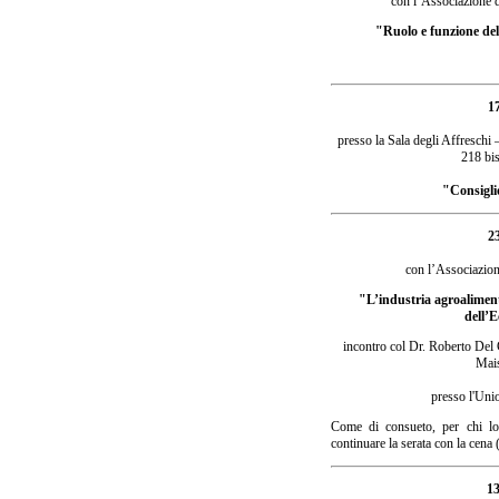
con l’Associazione de
"Ruolo e funzione del
1
presso la Sala degli Affreschi
218 bis
"Consigli
2
con l’Associazion
"L’industria agroalimenta
dell’
incontro col Dr. Roberto Del 
Mais
presso l'Unio
Come di consueto, per chi lo 
continuare la serata con la cena 
13