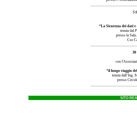
5 
“La Sicurezza dei dati e
tenuta dal 
presso la Sala
Cso Ca
30
con l'Associaz
“il lungo viaggio del
tenuta dall’Ing. 
presso Circol
SITO RE