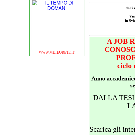
dal 7 
Via
in Svi
A JOB 
CONOSC
WWW.METEORETE.IT
PROF
ciclo 
Anno accademico
s
DALLA TES
L
Scarica gli inte