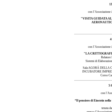
13
con l’Associazione
"VISITA GUIDATA A
AERONAUTIC
4
con l’Associazione
"LA CRITTOGRAFI
Relatore
Sistemi di Elaborazion
Sala AGORÁ DELLA C
INCUBATORE IMPRE
Corso Cas
5 
con l’As
“Il pensiero di Einstein nell
tenuta da
presso l’Associazion