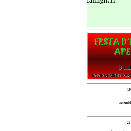
famigliari.
10
assembl
23