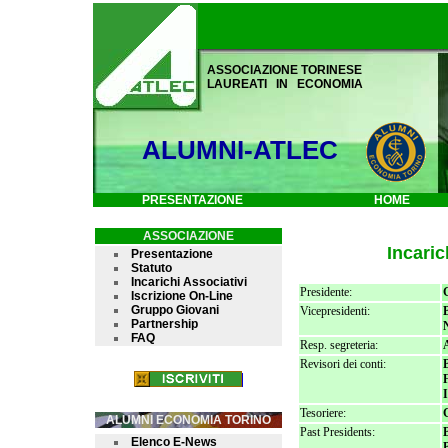
ASSOCIAZIONE TORINESE
LAUREATI IN ECONOMIA
ALUMNI-ATLEC
PRESENTAZIONE
HOME
ASSOCIAZIONE
Incaric
Presentazione
Statuto
Incarichi Associativi
Presidente:
Iscrizione On-Line
Gruppo Giovani
Vicepresidenti:
Partnership
FAQ
Resp. segreteria:
Revisori dei conti:
Tesoriere:
ALUMNI ECONOMIA TORINO
Past Presidents:
Elenco E-News